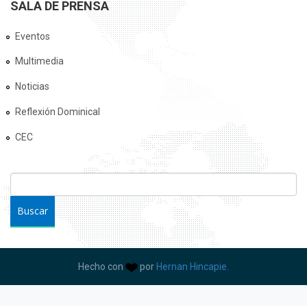
SALA DE PRENSA
Eventos
Multimedia
Noticias
Reflexión Dominical
CEC
FORMULARIO DE BÚSQUEDA
Buscar
Hecho con
por
Hernan Hincapie.