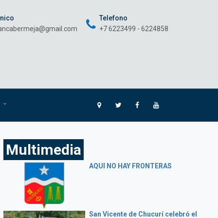
onico
Telefono
rancabermeja@gmail.com
+7 6223499 - 6224858
O
Multimedia
AQUÍ NO HAY FRONTERAS
San Vicente de Chucurí celebró el