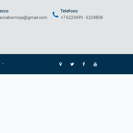
onico
Telefono
rancabermeja@gmail.com
+7 6223499 - 6224858
O