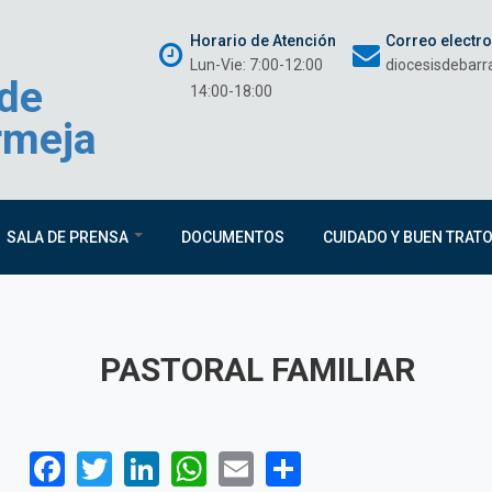
Horario de Atención
Correo electr
Lun-Vie: 7:00-12:00
diocesisdebar
 de
14:00-18:00
rmeja
SALA DE PRENSA
DOCUMENTOS
CUIDADO Y BUEN TRAT
PASTORAL FAMILIAR
Facebook
Twitter
LinkedIn
WhatsApp
Email
Share