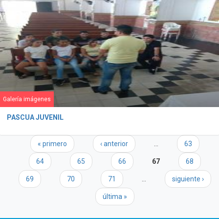
Galería imágenes
PASCUA JUVENIL
Páginas
« primero
‹ anterior
…
63
64
65
66
67
68
69
70
71
…
siguiente ›
última »