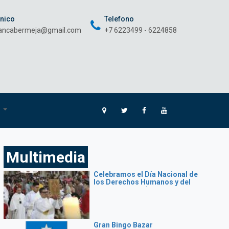
onico
Telefono
rancabermeja@gmail.com
+7 6223499 - 6224858
O
Multimedia
Celebramos el Día Nacional de
los Derechos Humanos y del
santo patrono de nuestra
Diócesis
Gran Bingo Bazar