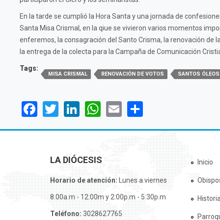
En la tarde se cumplió la Hora Santa y una jornada de confesione
Santa Misa Crismal, en la qiue se vivieron varios momentos impor
enferemos, la consagración del Santo Crisma, la renovación de l
la entrega de la colecta para la Campaña de Comunicación Cristi
Tags:
MISA CRISMAL
RENOVACIÓN DE VOTOS
SANTOS ÓLEOS
Facebook
Twitter
LinkedIn
WhatsApp
Email
Share
LA DIÓCESIS
Inicio
Horario de atención:
Lunes a viernes
Obispo
8:00a.m - 12:00m y 2:00p.m - 5:30p.m
Histori
Teléfono:
3028627765
Parroq