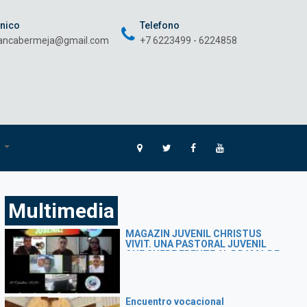
onico
Telefono
rancabermeja@gmail.com
+7 6223499 - 6224858
O
Multimedia
MAGAZIN JUVENIL CHRISTUS
VIVIT. UNA PASTORAL JUVENIL
QUE SUFRE FRENTE AL DRAMA DE
SUS JÓVENES
Encuentro vocacional