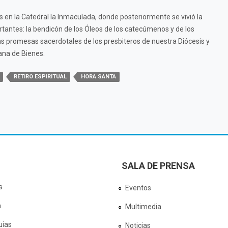
s en la Catedral la Inmaculada, donde posteriormente se vivió la
tantes: la bendicón de los Óleos de los catecúmenos y de los
as promesas sacerdotales de los presbiteros de nuestra Diócesis y
ana de Bienes.
RETIRO ESPIRITUAL
HORA SANTA
SALA DE PRENSA
s
Eventos
a
Multimedia
uias
Noticias