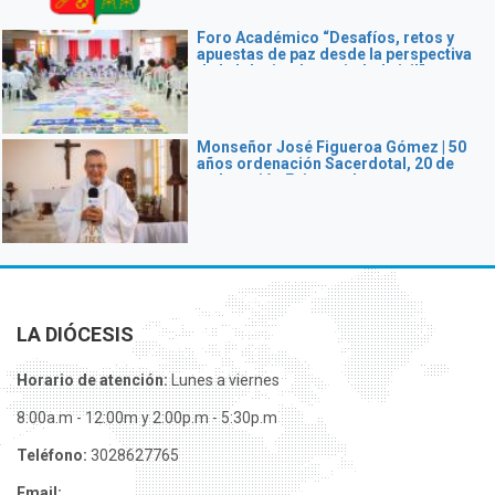
Foro Académico “Desafíos, retos y
apuestas de paz desde la perspectiva
de la Iglesia y la sociedad civil”
Monseñor José Figueroa Gómez | 50
años ordenación Sacerdotal, 20 de
ordenación Episcopal.
LA DIÓCESIS
Horario de atención:
Lunes a viernes
8:00a.m - 12:00m y 2:00p.m - 5:30p.m
Teléfono:
3028627765
Email: