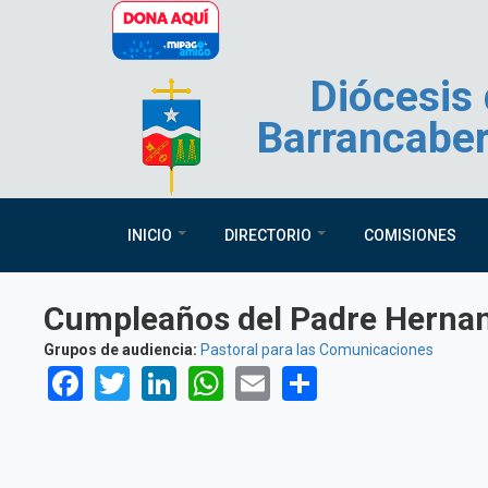
Pasar al contenido principal
Diócesis
Barrancabe
INICIO
DIRECTORIO
COMISIONES
Cumpleaños del Padre Hernan
Grupos de audiencia:
Pastoral para las Comunicaciones
Facebook
Twitter
LinkedIn
WhatsApp
Email
Share