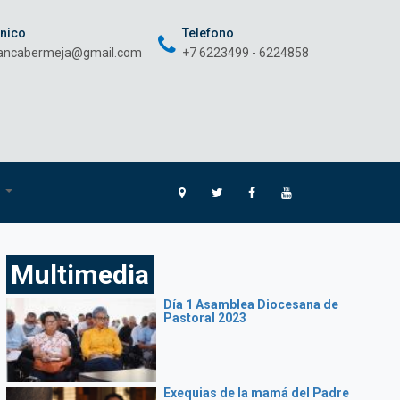
onico
Telefono
rancabermeja@gmail.com
+7 6223499 - 6224858
O
Multimedia
Día 1 Asamblea Diocesana de
Pastoral 2023
Exequias de la mamá del Padre