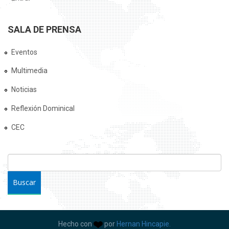
SALA DE PRENSA
Eventos
Multimedia
Noticias
Reflexión Dominical
CEC
FORMULARIO DE BÚSQUEDA
Buscar
Hecho con
por
Hernan Hincapie.