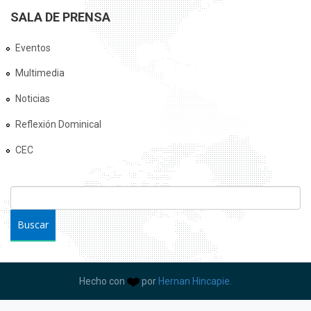
SALA DE PRENSA
Eventos
Multimedia
Noticias
Reflexión Dominical
CEC
FORMULARIO DE BÚSQUEDA
Buscar
Hecho con
por
Hernan Hincapie.