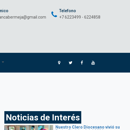
onico
Telefono
rancabermeja@gmail.com
+7 6223499 - 6224858
O
Noticias de Interés
Nuestro Clero Diocesano vivió su