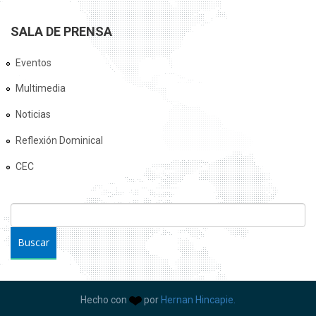
SALA DE PRENSA
Eventos
Multimedia
Noticias
Reflexión Dominical
CEC
FORMULARIO DE BÚSQUEDA
Buscar
Hecho con
por
Hernan Hincapie.