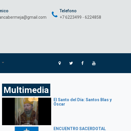
onico
Telefono
rancabermeja@gmail.com
+7 6223499 - 6224858
O
Multimedia
El Santo del Día: Santos Blas y
Óscar
ENCUENTRO SACERDOTAL