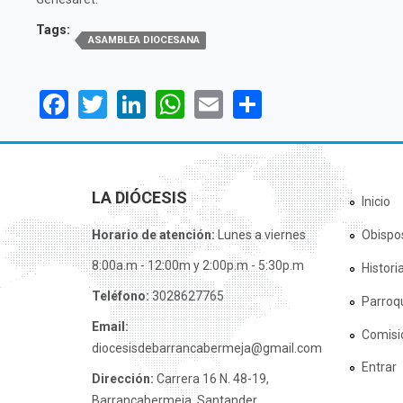
Tags:
ASAMBLEA DIOCESANA
Facebook
Twitter
LinkedIn
WhatsApp
Email
Share
LA DIÓCESIS
Inicio
Horario de atención:
Lunes a viernes
Obispo
8:00a.m - 12:00m y 2:00p.m - 5:30p.m
Histori
Teléfono:
3028627765
Parroq
Email:
Comisi
diocesisdebarrancabermeja@gmail.com
Entrar
Dirección:
Carrera 16 N. 48-19,
Barrancabermeja, Santander.