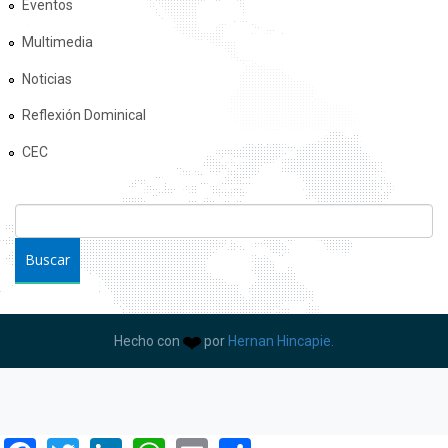
Eventos
Multimedia
Noticias
Reflexión Dominical
CEC
FORMULARIO DE BÚSQUEDA
Buscar
Hecho con
por
Hernan Hincapie.